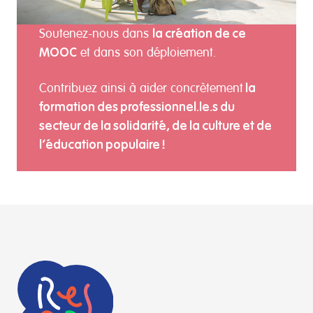
la création de ce
Soutenez-nous dans
MOOC
et dans son déploiement.
la
Contribuez ainsi à aider concrètement
formation des professionnel.le.s du
secteur de la solidarité, de la culture et de
l’éducation populaire !