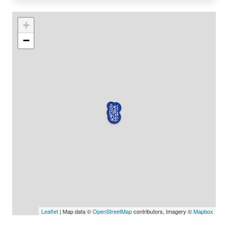
+
−
Leaflet
| Map data ©
OpenStreetMap
contributors, Imagery ©
Mapbox