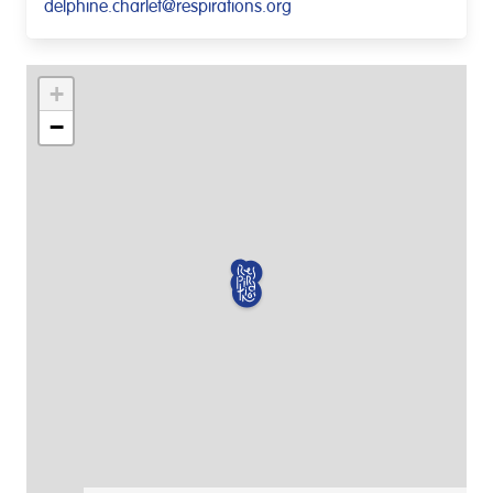
delphine.charlet@respirations.org
+
−