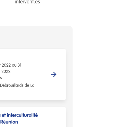
intervant.es
t 2022 au 31
 2022
is
 Débrouillards de La
 et interculturalité
 Réunion