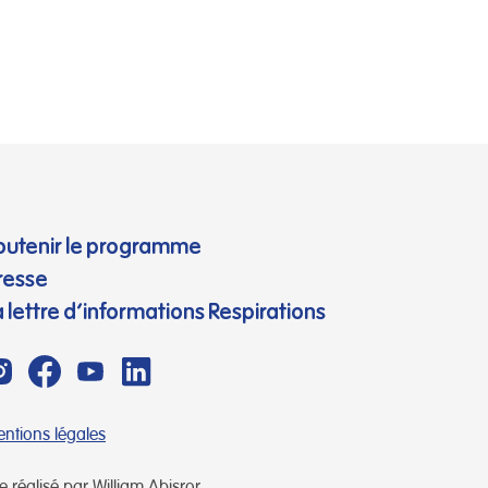
l’hébergement et
l’insertion des personnes
en situation […]
outenir le programme
resse
a lettre d’informations Respirations
ntions légales
te réalisé par William Abisror.