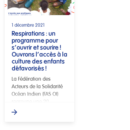
1 décembre 2021
Respirations : un
programme pour
s’ouvrir et sourire !
Ouvrons l’accès à la
culture des enfants
défavorisés !
La Fédération des
Acteurs de la Solidarité
Océan Indien (FAS OI)
regroupe une 20
d’adhérents associatifs
de la Réunion qui
œuvrent pour l’accueil,