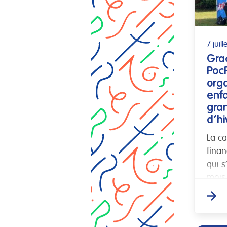
7 juil
Gra
PocP
orga
enf
gra
d’hi
La c
finan
qui s
mois
et av
colle
néce