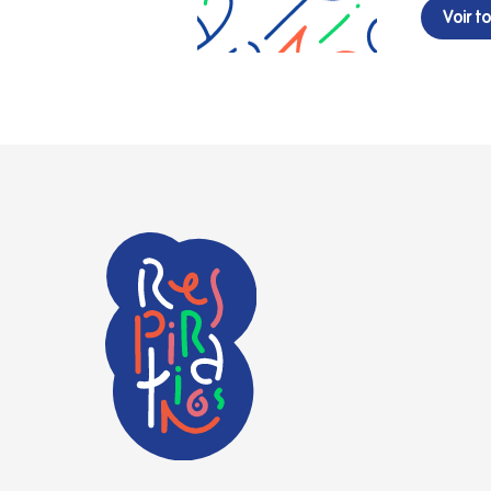
organ
Voir t
avec 