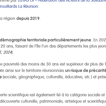
animé par
La
FAS OI – Fédération des Acteurs de la Solidari
brouillards La Réunion
.
depuis 2019
la région
.
démographie territoriale particulièrement jeune
. En 202
0 ans, faisant de l’île l’un des départements les plus jeu
E, 2024
).
de pauvreté des moins de 30 ans est supérieur de plus de 1
un risque de précarit
te ainsi sur le territoire réunionnais
le
(sociale, géographique, culturelle, éducative, etc.) et pré
verte scientifique est également lié à la catégorie sociale e
découverte culturelle, patrimoniale, artistique et scientifi