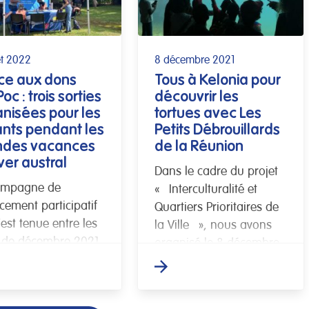
let 2022
8 décembre 2021
ce aux dons
Tous à Kelonia pour
oc : trois sorties
découvrir les
nisées pour les
tortues avec Les
ants pendant les
Petits Débrouillards
ndes vacances
de la Réunion
ver austral
Dans le cadre du projet
ampagne de
« Interculturalité et
cement participatif
Quartiers Prioritaires de
’est tenue entre les
la Ville », nous avons
 de décembre 2021
organisé le 8 décembre
ril 2022 a permis de
une sortie animée sur le
cter les fonds
site de protection et de
ssaires pour
soins des […]