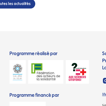
iser des sorties
outes les actualités
les […]
Programme réalisé par
S
P
L
Programme financé par
Me
Si