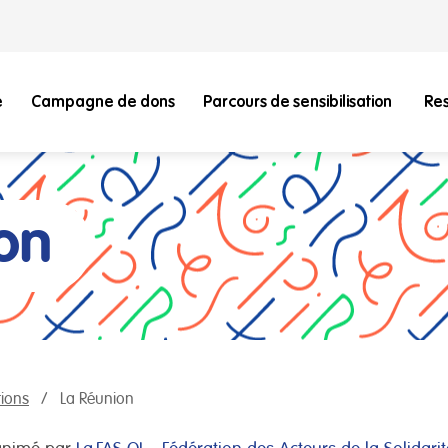
e
Campagne de dons
Parcours de sensibilisation
Re
on
ions
La Réunion