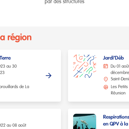
par des structures
la région
 Terre
Jardi’Déb
023 au 30
Du 01 aoû
023
décembre
Saint-Den
brouillards de La
Les Petits
Réunion
Respirations
en QPV à la
 2022 au 08 août