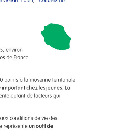
té Océan Indien
,
Cultures du
5, environ
nes de France
0 points à la moyenne territoriale
é important chez les jeunes
. La
sente autant de facteurs qui
t aux conditions de vie des
un outil de
que représente