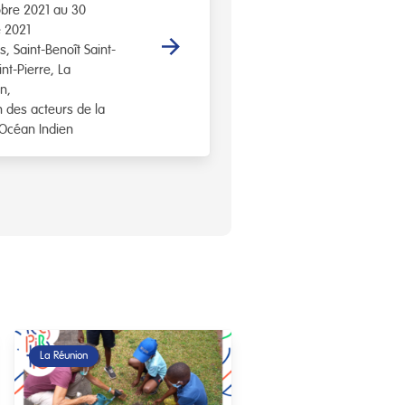
obre 2021 au 30
 2021
is
Saint-Benoît Saint-
int-Pierre
La
on
n des acteurs de la
 Océan Indien
La Réunion