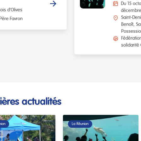
Du 15 oct
ois d’Olives
décembre
Saint-Den
 Père Favron
Benoît
Sa
Possessi
Fédératio
solidarité
ières actualités
nion
La Réunion