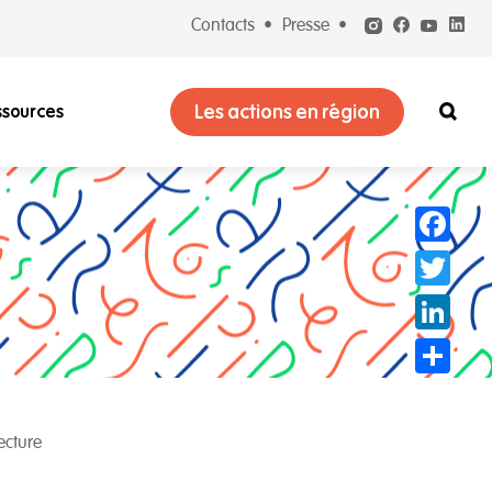
Contacts
Presse
Les actions en région
ssources
Facebook
Twitter
LinkedIn
Partager
lecture