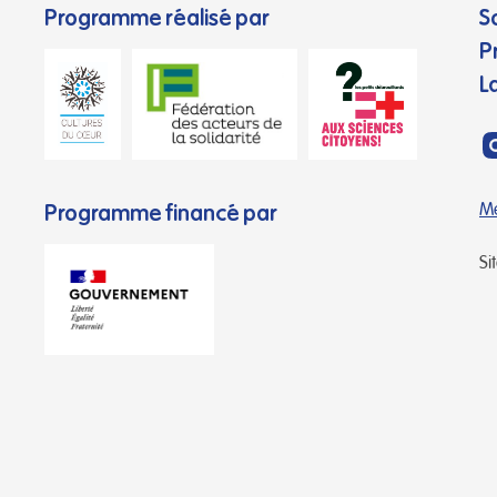
Programme réalisé par
S
P
L
Programme financé par
Me
Si