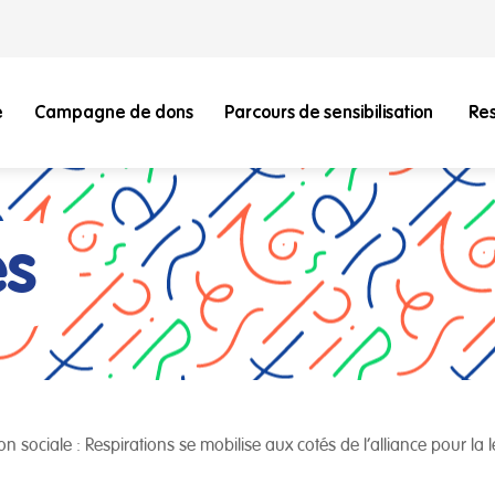
e
Campagne de dons
Parcours de sensibilisation
Re
és
ion sociale : Respirations se mobilise aux cotés de l’alliance pour la 