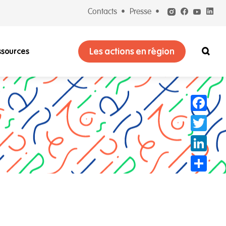
Contacts
Presse
Les actions en région
ssources
Facebook
Twitter
LinkedIn
Partager