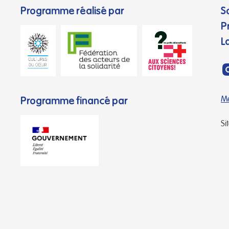
Programme réalisé par
S
P
L
Programme financé par
Me
Si