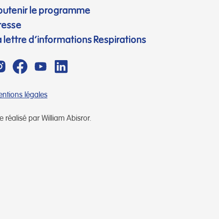
outenir le programme
resse
a lettre d’informations Respirations
ntions légales
te réalisé par William Abisror.