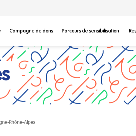
e
Campagne de dons
Parcours de sensibilisation
Re
és
ergne-Rhône-Alpes