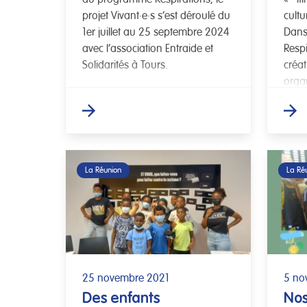
projet Vivant∙e∙s s’est déroulé du
cultu
1er juillet au 25 septembre 2024
Dans
avec l’association Entraide et
Respi
Solidarités à Tours.
créa
orga
« Mo
La Réunion
La Ré
25 novembre 2021
5 no
Des enfants
Nos