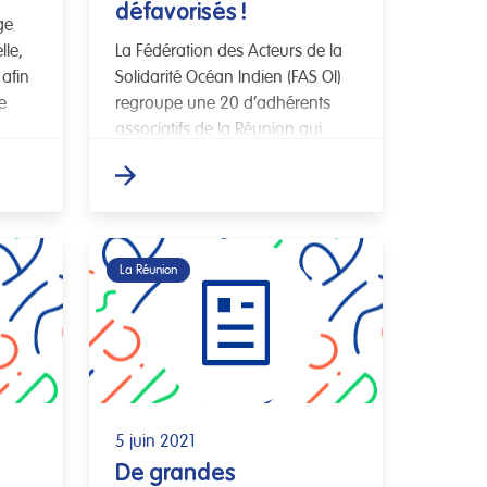
défavorisés !
ge
lle,
La Fédération des Acteurs de la
 afin
Solidarité Océan Indien (FAS OI)
e
regroupe une 20 d’adhérents
associatifs de la Réunion qui
œuvrent pour l’accueil,
l’hébergement et l’insertion des
personnes en situation […]
La Réunion
5 juin 2021
De grandes