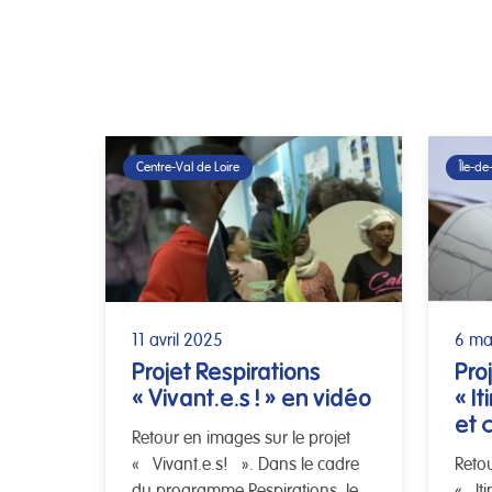
Centre-Val de Loire
Île-de
11 avril 2025
6 ma
Projet Respirations
Pro
« Vivant.e.s ! » en vidéo
« It
et 
Retour en images sur le projet
« Vivant.e.s! ». Dans le cadre
Retou
du programme Respirations, le
« Iti