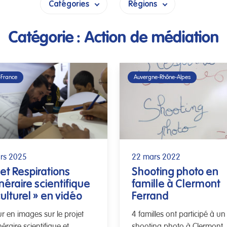
Catégories
Régions
Catégorie :
Action de médiation
-France
Auvergne-Rhône-Alpes
rs 2025
22 mars 2022
jet Respirations
Shooting photo en
inéraire scientifique
famille à Clermont
culturel » en vidéo
Ferrand
r en images sur le projet
4 familles ont participé à un
néraire scientifique et
shooting photo à Clermont