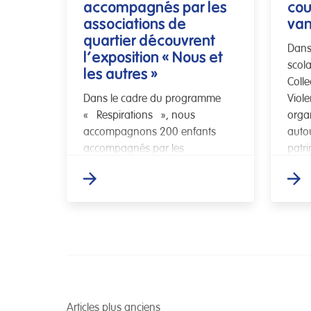
accompagnés par les
cou
associations de
van
quartier découvrent
Dans
l’exposition « Nous et
scola
les autres »
Colle
Dans le cadre du programme
Viole
« Respirations », nous
orga
accompagnons 200 enfants
auto
accompagnés par les
patr
associations de quartiers un
l’Océ
parcours de découvertes
culturelles et de l’interculturalité
rythmé par cinq sorties. Ce
mercredi […]
Articles plus anciens