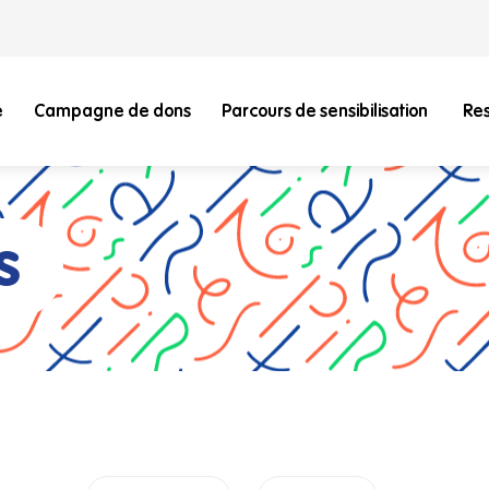
e
Campagne de dons
Parcours de sensibilisation
Re
s