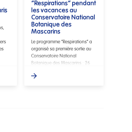
“Respirations” pendant
ris
les vacances au
Conservatoire National
Botanique des
ns,
Mascarins
iers
Le programme “Respirations” a
es
organisé sa première sortie au
Conservatoire National
Botanique des Mascarins : 26
personnes dont 17 enfants ont
participé à une sortie animée par
“Les Petits Débrouillards […]