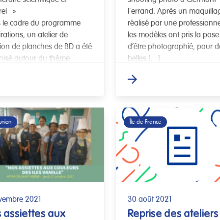
rel »
Ferrand. Après un maquilla
 le cadre du programme
réalisé par une professionne
rations, un atelier de
les modèles ont pris la pose
tion de planches de BD a été
d’être photographié, pour d
nisé autour du thème
belles […]
i, mon corps […]
union
Île-de-France
vembre 2021
30 août 2021
 assiettes aux
Reprise des ateliers