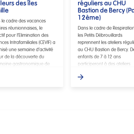
leurs des îles
réguliers au CHU
ille
Bastion de Bercy (Pa
12ème)
 le cadre des vacances
ires réunionnaises, le
Dans le cadre de Respiratio
ctif pour l’Elimination des
les Petits Débrouillards
nces Intrafamiliales (CEVIF) a
reprennent les ateliers régul
nisé une semaine d’activité
au CHU Bastion de Bercy. D
ur de la découverte du
enfants de 7 à 12 ans
imoine gastronomique de
participeront à des ateliers
an Indien, […]
scientifiques (eau, […]