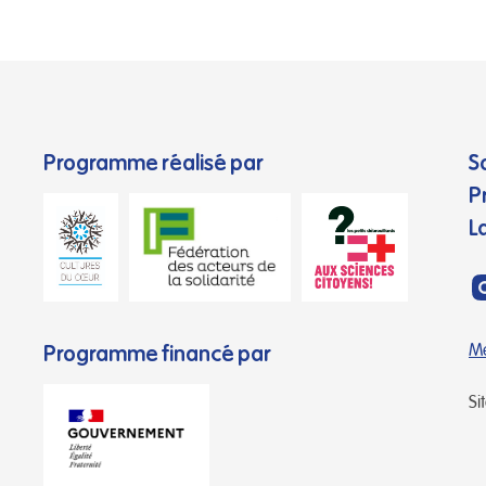
Programme réalisé par
S
P
L
Programme financé par
Me
Si