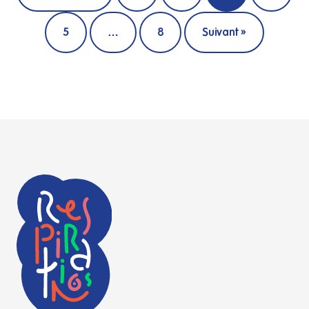
5
…
8
Suivant »